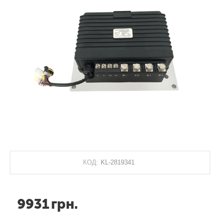
КОД:
KL-2819341
9931
грн.