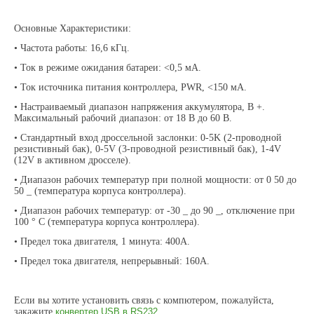
Основные Характеристики:
• Частота работы: 16,6 кГц.
• Ток в режиме ожидания батареи: <0,5 мА.
• Ток источника питания контроллера, PWR, <150 мА.
• Настраиваемый диапазон напряжения аккумулятора, B +.
Максимальный рабочий диапазон: от 18 В до 60 В.
• Стандартный вход дроссельной заслонки: 0-5K (2-проводной
резистивный бак), 0-5V (3-проводной резистивный бак), 1-4V
(12V в активном дросселе).
• Диапазон рабочих температур при полной мощности: от 0 50 до
50
_
(температура корпуса контроллера).
• Диапазон рабочих температур: от -30
_
до 90
_
, отключение при
100 ° C (температура корпуса контроллера).
• Предел тока двигателя, 1 минута: 400А.
• Предел тока двигателя, непрерывный: 160А.
Если вы хотите установить связь с компютером, пожалуйста,
закажите
конвертер USB в RS232.