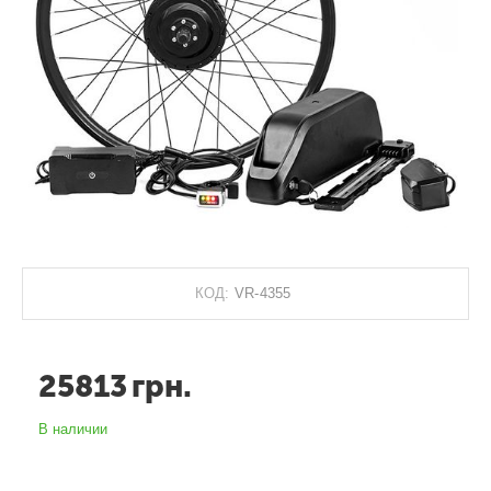
КОД:
VR-4355
25813
грн.
В наличии