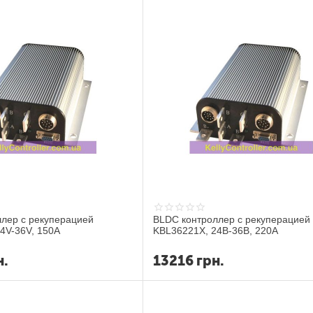
лер с рекуперацией
BLDC контроллер с рекуперацией
4V-36V, 150A
KBL36221X, 24В-36В, 220А
н.
13216
грн.