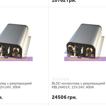
.
10762
грн.
лер с рекуперацией
BLDC контроллер с рекуперацией
2V-24V, 300A
KBL24401X, 12V-24V, 400A
н.
24506
грн.