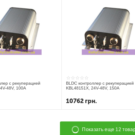
лер с рекуперацией
BLDC контроллер с рекуперацией
4V-48V, 100A
KBL48151X, 24V-48V, 150A
.
10762
грн.
Показать еще 12 това