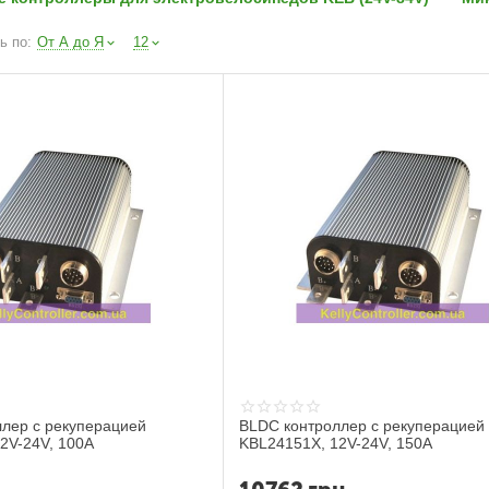
ь по:
От А до Я
12
лер с рекуперацией
BLDC контроллер с рекуперацией
2V-24V, 100A
KBL24151X, 12V-24V, 150A