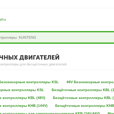
айта
ЧНЫХ ДВИГАТЕЛЕЙ
Контроллеры для бесщеточных двигателей
 Безсенсорные контроллеры KSL
48V Безсенсорные контр
орные контроллеры KSL
Безщёточные контроллеры KBL (1
 контроллеры KBL (48V)
Безщёточные контроллеры KBL (
 контроллеры KHB (144V)
Безщёточные контроллеры KHB/
 контроллеры для электровелосипедов KEB (24V-84V)
Мин