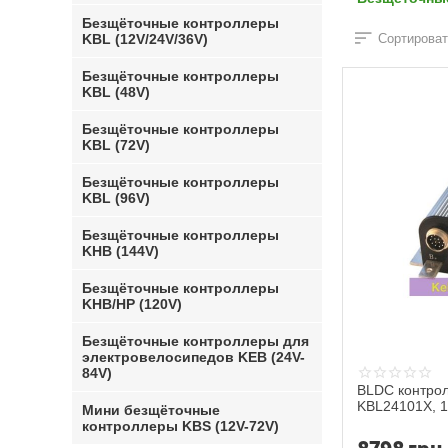
Безщёточные контроллеры
KBL (12V/24V/36V)
Сортироват
Безщёточные контроллеры
KBL (48V)
Безщёточные контроллеры
KBL (72V)
Безщёточные контроллеры
KBL (96V)
Безщёточные контроллеры
KHB (144V)
Безщёточные контроллеры
KHB/HP (120V)
Безщёточные контроллеры для
электровелосипедов KEB (24V-
84V)
BLDC контрол
KBL24101X, 1
Мини безщёточные
контроллеры KBS (12V-72V)