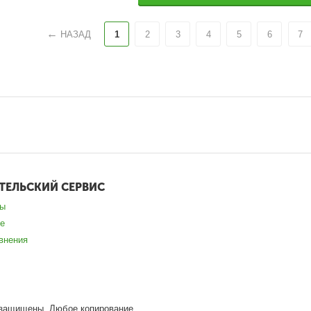
НАЗАД
1
2
3
4
5
6
7
ТЕЛЬСКИЙ СЕРВИС
зы
е
внения
ва защищены. Любое копирование