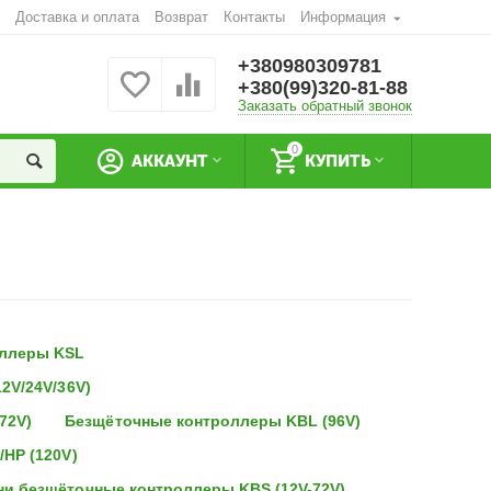
Доставка и оплата
Возврат
Контакты
Информация
+380980309781
+380(99)320-81-88
Заказать обратный звонок
0
АККАУНТ
КУПИТЬ
оллеры KSL
2V/24V/36V)
72V)
Безщёточные контроллеры KBL (96V)
HP (120V)
и безщёточные контроллеры KBS (12V-72V)