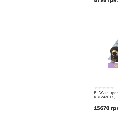
8798
грн
BLDC контрол
KBL24301X, 1
15670
гр