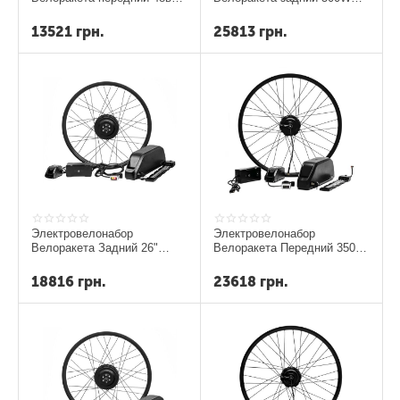
350вт с 10,5а
Sport 22 Ah
13521
грн.
25813
грн.
Электровелонабор
Электровелонабор
Велоракета Задний 26"
Велоракета Передний 350W
500W Sport 17.5 Ач
22ампера
18816
грн.
23618
грн.