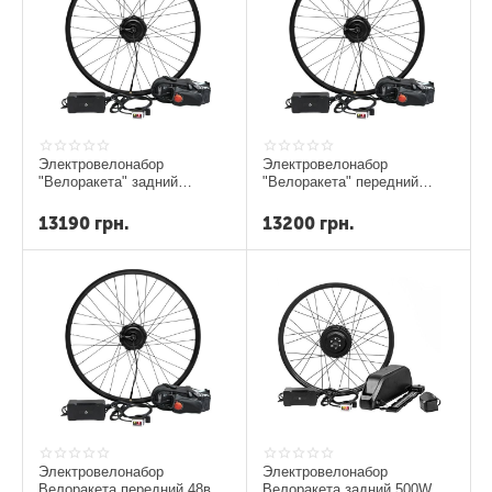
Электровелонабор
Электровелонабор
"Велоракета" задний
"Велоракета" передний
редукторный 350вт 5,2
редукторный 350вт 5,2
ампера
ампера
13190
грн.
13200
грн.
Электровелонабор
Электровелонабор
Велоракета передний 48в
Велоракета задний 500W