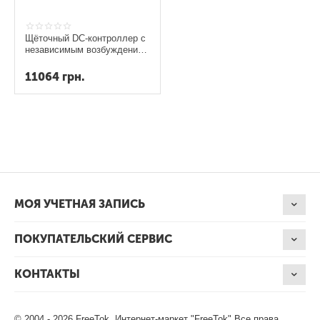
Щёточный DC-контроллер с
независимым возбуждением
KDZ60553GDV, 24V-60V,
550A
11064
грн.
МОЯ УЧЕТНАЯ ЗАПИСЬ
ПОКУПАТЕЛЬСКИЙ СЕРВИС
КОНТАКТЫ
© 2004 - 2026 FreeTok. Интернет-маркет "FreeTok" Все права