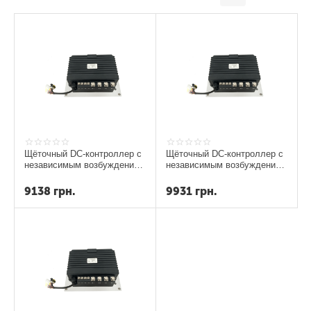
Щёточный DC-контроллер с
Щёточный DC-контроллер с
независимым возбуждением
независимым возбуждением
KDZ60303GDV, 24V-60V,
KDZ60403GDV, 24V-60V,
300A
400A
9138
грн.
9931
грн.