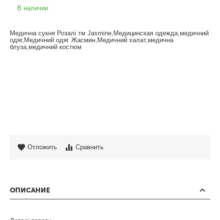
В наличии
Медична сукня Розалі тм Jasmine,Медицинская одежда,медичний
одяг,Медичний одяг Жасмин,Медичний халат,медична
блуза,медичний костюм
Отложить
Сравнить
ОПИСАНИЕ