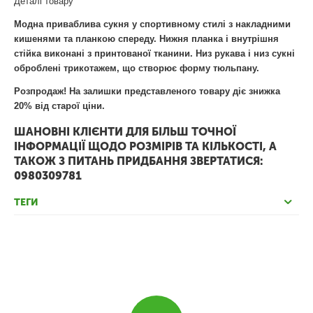
Деталі товару
Модна приваблива сукня у спортивному стилі з накладними
кишенями та планкою спереду. Нижня планка і внутрішня
стійка виконані з принтованої тканини. Низ рукава і низ сукні
оброблені трикотажем, що створює форму тюльпану.
Розпродаж! На залишки представленого товару діє знижка
20% від старої ціни.
ШАНОВНІ КЛІЄНТИ ДЛЯ БІЛЬШ ТОЧНОЇ
ІНФОРМАЦІЇ ЩОДО РОЗМІРІВ ТА КІЛЬКОСТІ, А
ТАКОЖ З ПИТАНЬ ПРИДБАННЯ ЗВЕРТАТИСЯ:
0980309781
ТЕГИ