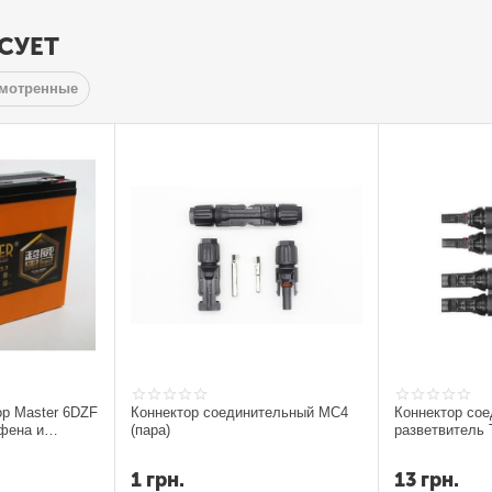
СУЕТ
смотренные
ор Master 6DZF
Коннектор соединительный MC4
Коннектор со
фена и
(пара)
разветвитель 
1
грн.
13
грн.