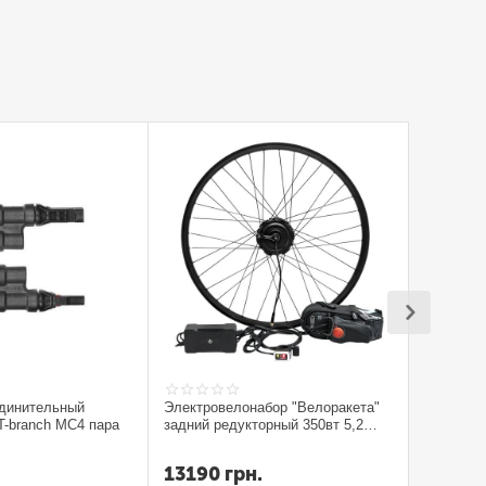
единительный
Электровелонабор "Велоракета"
T-branch MC4 пара
задний редукторный 350вт 5,2
ампера
13190
грн.