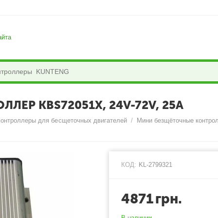
айта
ЕР KBS72051X, 24V-72V, 25A
Контроллеры для бесщеточных двигателей
/
Мини безщёточные контрол
КОД:
KL-2799321
4871
грн.
В наличии