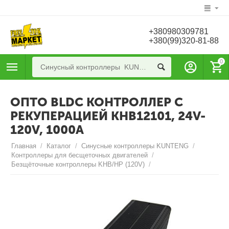
+380980309781
+380(99)320-81-88
0
ОПТО BLDC КОНТРОЛЛЕР С
РЕКУПЕРАЦИЕЙ KHB12101, 24V-
120V, 1000A
Главная
/
Каталог
/
Синусные контроллеры KUNTENG
/
Контроллеры для бесщеточных двигателей
/
Безщёточные контроллеры KHB/HP (120V)
/