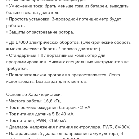
• Умножение тока: брать меньше тока из батареи, выводить
больше тока на двигатель.
• Простота установки: 3-проводной потенциометр будет
работать.
• З
ащиты от з
астревание ротора.
• До 17000 электрических оборотов.
(Электрические обороты
= механические обороты * полюса двигателя)
• Стандартный ПК / портативный компьютер для
программирования.
Никаких специальных инструментов не
требуется.
• Пользовательская программа предоставляется.
Легко
использовать.
Без затрат для клиентов.
Основные Характеристики:
• Частота работы: 16,6 кГц.
• Ток в режиме ожидания батареи: <2 мА.
• Ток питания датчика 5 В: 40 мА.
• Ток питания, PWR, <150 мА.
• Диапазон напряжения питания контроллера, PWR, 8V-30V.
• Настраиваемый диапазон напряжения аккумулятора, B