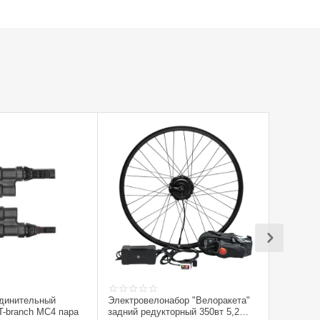
единительный
Электровелонабор "Велоракета"
T-branch MC4 пара
задний редукторный 350вт 5,2