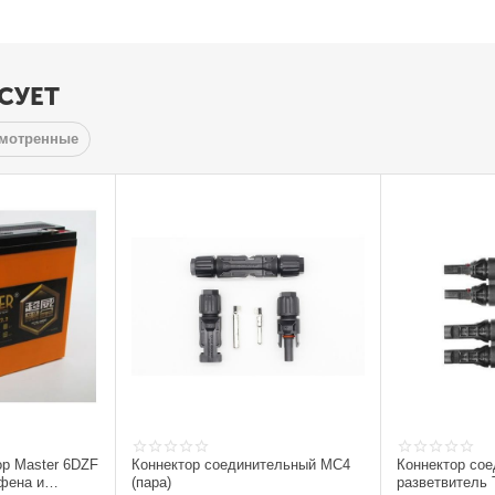
СУЕТ
смотренные
ор Master 6DZF
Коннектор соединительный MC4
Коннектор со
фена и
(пара)
разветвитель 