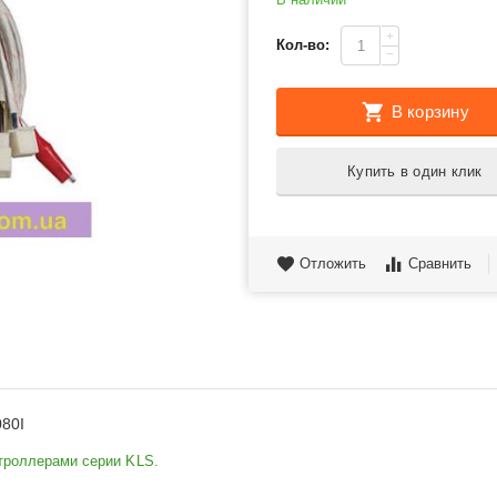
+
Кол-во:
−
В корзину
Купить в один клик
Отложить
Сравнить
80I
троллерами серии KLS.